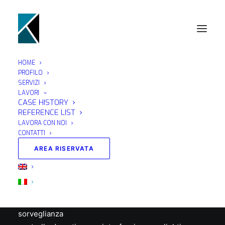
BATTAL
HOME
PROFILO
SERVIZI
LAVORI
CASE HISTORY
M/Y BENETTI BC 125
REFERENCE LIST
LAVORA CON NOI
CONTATTI
progettazione impianto audio – video
fornitura materiali impianto audio video
AREA RISERVATA
installazione configurazione test
fornitura materiali x ricezione satellitare ed
installazione
fornitura ed installazione impianto di video-
sorveglianza